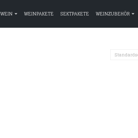
WEIN
WEINPAKETE
SEKTPAKETE
WEINZUBEHÖR
HOME
SHOP
WEIN
WEINPAKETE
Standards