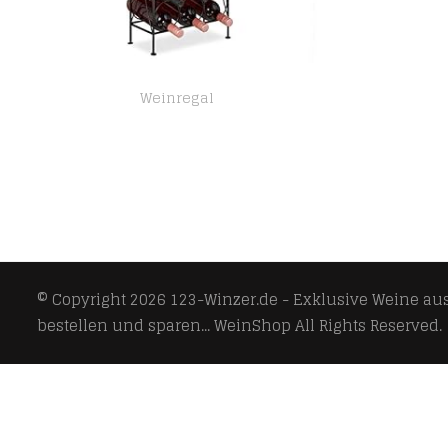
Weinregal
Relaxdays Weinregal, 20 Flaschen, dekoratives Flaschenregal für Küche, Keller, Bar, Metall, HBT 83 x 34 x 17 cm, schwarz
© Copyright 2026
123-Winzer.de - Exklusive Weine aus 
bestellen und sparen... WeinShop
All Rights Reserved.