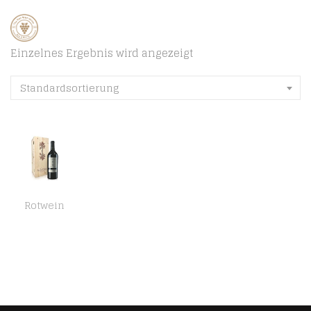
Einzelnes Ergebnis wird angezeigt
Standardsortierung
Rotwein
Lo Zoccolaio Langhe DOC Baccanera Rotwein – Flaschen Piedmont Wein Holzbox Barbera-Merlot-Nebbiolo-Canernet Sauvignon…