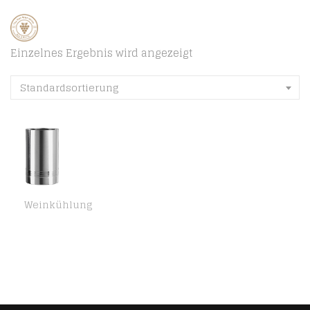
Einzelnes Ergebnis wird angezeigt
Standardsortierung
Weinkühlung
Emsa 639101600 Senator Flaschenkühler für Wein- oder Sektflaschen, Edelstahl, Ø11 // H 20