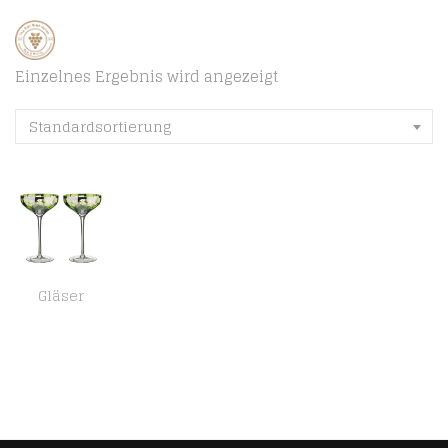
Einzelnes Ergebnis wird angezeigt
Standardsortierung
Gläser
Artland ART30111PK2 Gin-Gläser Champagneruntertassen