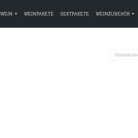
WEIN
WEINPAKETE
SEKTPAKETE
WEINZUBEHÖR
HOME
SHOP
WEIN
WEINPAKETE
Standards