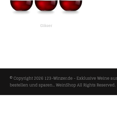
Gläser
Libbey Weinglas Cami – 590 ml / 59 cl – 6 Stück – spülmaschinenfest – kein Standfuß – ohne Stiel – modern trendig
© Copyright 2026
123-Winzer.de - Exklusive Weine aus 
bestellen und sparen... WeinShop
All Rights Reserved.