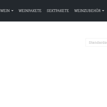
WEIN
WEINPAKETE
SEKTPAKETE
WEINZUBEHÖR
HOME
SHOP
WEIN
WEINPAKETE
Standards