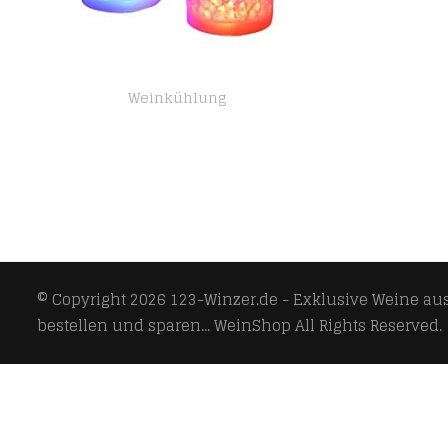
Weinkühlung
LED Eiskübel, TECKCOOL 5L Großraum Flaschenkühler – Sektkühler – Weinkühler – Getränkekühler – Kühler Led Wasserdicht…
© Copyright 2026
123-Winzer.de - Exklusive Weine aus 
bestellen und sparen... WeinShop
All Rights Reserved.