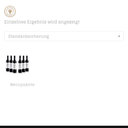
Einzelnes Ergebnis wird angezeigt
Standardsortierung
Weinpakete
CANTI Varietal Merlot Italienischer Rotwein trocken – (6 x 0.75 l)