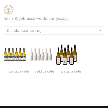
Alle 3 Ergebnisse werden angezeigt
Standardsortierung
Weinpakete
Sektpakete
Weinpakete
GLATT Weißburgunder trocken 2020 | Qualitätswein vom Kaiserstuhl/Baden, Deutschland | Fruchtig und zart im Geschmack…
Heuchelberg eG “Today my name is Queen” Deutscher weißer mit zugesetzter Kohlensäure Halbtrocken (6 x 0.375 l)
Weingut Krauss Zellertal – Bio Riesling trocken 6x 0,75l I Bio Riesling Weißwein trocken 12.0% (2020er) I Ausgewogener…