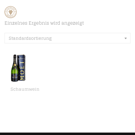
Einzelnes Ergebnis wird angezeigt
Standardsortierung
Schaumwein
Moët & Chandon Nectar Impérial Champagne in Geschenkverpackung (1 x 0.75 l)