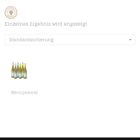
Einzelnes Ergebnis wird angezeigt
Standardsortierung
Weinpakete
Mumm Wein Chardonnay Trocken (6 x 0,75l)