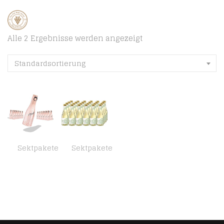
Alle 2 Ergebnisse werden angezeigt
Standardsortierung
Sektpakete
Sektpakete
JUST BE Rosé | Piccolo frizzante l Prickelnder Premium Rosé-Wein (Rosé, 24 x 0,2l)
Katlenburger Exquisit Beerenperlwein Piccolo 24 x 0.2 l prickelnd frischer Secco aus Beeren