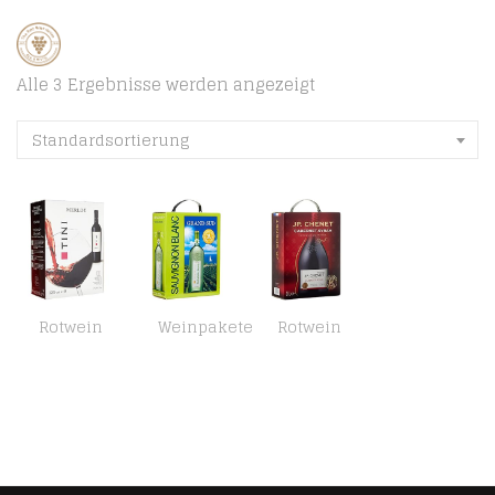
Alle 3 Ergebnisse werden angezeigt
Standardsortierung
Rotwein
Weinpakete
Rotwein
Caviro Merlot Vino D’Italia Tini Bag-In-Box, 1 x 3L
Grand Sud – Sauvignon Blanc aus Süd-Frankreich – Sortentypischer Trocken Weißwein – Großpackungen Wein Bag in Box 3l (1…
JP Chenet – Original Cabernet Syrah Rotwein aus Pays d’Oc, Frankreich – Großpackungen Wein Bag in Box 3l (1 x 3 L)