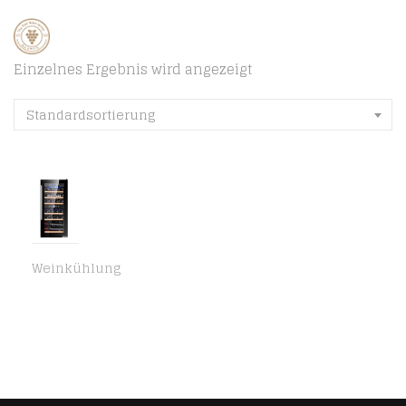
Einzelnes Ergebnis wird angezeigt
Standardsortierung
Weinkühlung
BODEGA43-24 Weinkühlschrank – Weinkühlschrank 2 Zonen, 5-20 ºC, 80 Liter, 24 Flaschen, 6 Regaleinschübe, Vollglas…