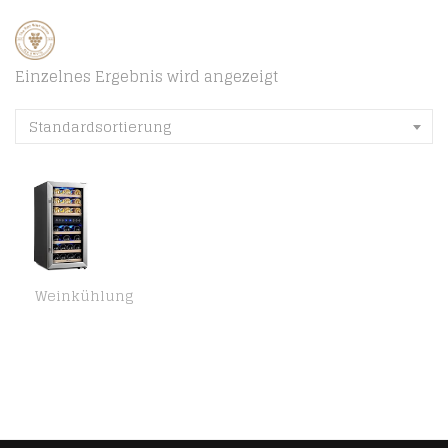
Einzelnes Ergebnis wird angezeigt
Standardsortierung
Weinkühlung
Kalamera Weinkühlschrank 2 Zonen, Edelstahl Glastür, 33 Flaschen(bis zu 310 mm Höhe), 100 Liter, Zwei Temperaturzonen 5…