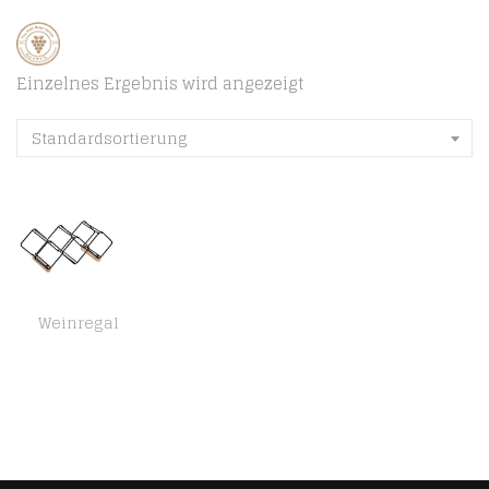
Einzelnes Ergebnis wird angezeigt
Standardsortierung
Weinregal
Amazon Basics – Weinregal, Tischregal für 3 Flaschen