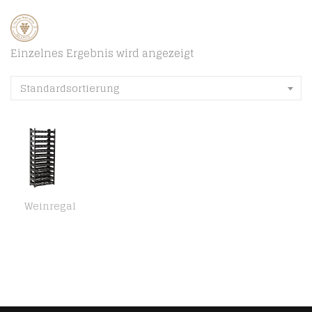
Einzelnes Ergebnis wird angezeigt
Standardsortierung
Weinregal
Novaliv Weinregal für 72 Flaschen | Flaschenregal schwarz | Regal stabilem Kunststoff (Schwarz, 12)