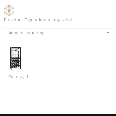
Einzelnes Ergebnis wird angezeigt
Standardsortierung
Weinregal
SMIBUY Weinregal mit Glashalter und Tischplatte, 16 Flaschen Aufbewahrung, bodenfrei stehende Bambus-Ausstellungsregale…