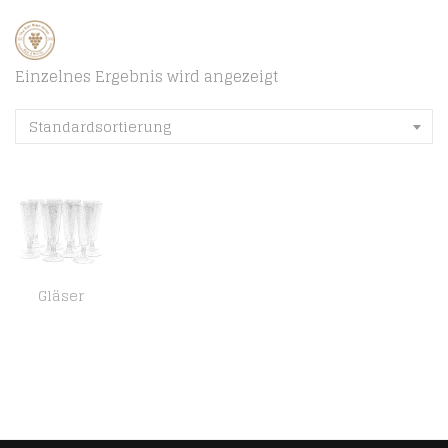
Einzelnes Ergebnis wird angezeigt
Standardsortierung
Gläser
MATANA 50 Sektgläser aus Plastik mit Silbernem Glitzer für Hochzeiten, Geburtstage & Partys, 150ml – Mehrweg & Stabil