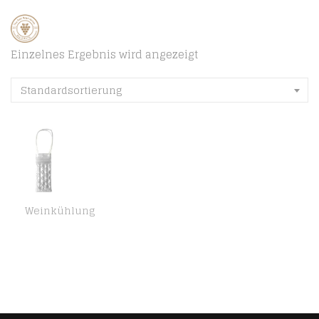
Einzelnes Ergebnis wird angezeigt
Standardsortierung
Weinkühlung
OUNONA Eisbeutel, K¨¹hlbeutel f¨¹r Weinflasche, Weink¨¹hler, zum K¨¹hlen von Flaschen, mit K¨¹hlgel (wei?, transparent)