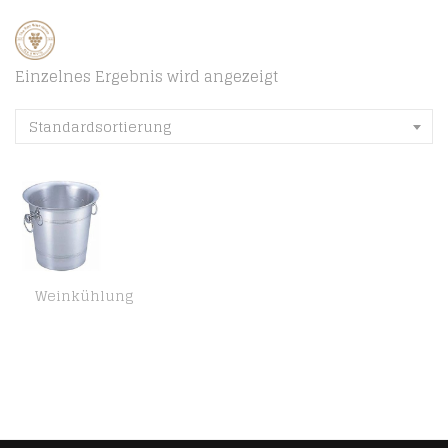
Einzelnes Ergebnis wird angezeigt
Standardsortierung
Weinkühlung
Aluminium-Weink?hler gro?en 7.7L (Japan Import / Das Paket und das Handbuch werden in Japanisch)