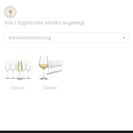
Alle 2 Ergebnisse werden angezeigt
Standardsortierung
Gläser
Gläser
Sahm Sektgläser Set 6 teilig – 200ml Sektglas – Sektkelche Spülmaschinengeeignet – Ideal auch als Prosecco Gläser…
Sahm Weingläser Weisswein Set (6 STK) – 360 ml Weissweingläser – Spülmaschinengeeignet – Langlebiges Weingläser Set…