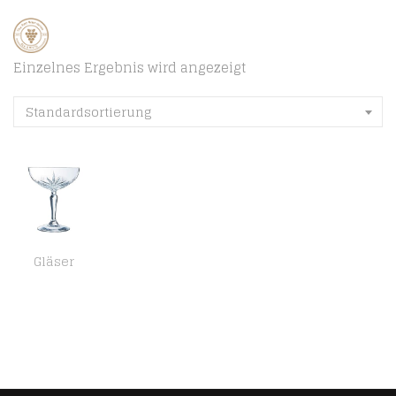
Einzelnes Ergebnis wird angezeigt
Standardsortierung
Gläser
Arcoroc ARC P8796 Broadway Sektschale, Sektglas, 250ml, Glas, transparent, 6 Stück