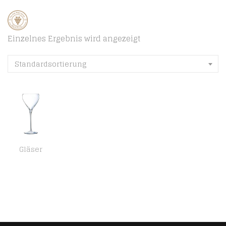
Einzelnes Ergebnis wird angezeigt
Standardsortierung
Gläser
Arcoroc ARC L8941 Brio Sektglas, Sektkelch, 210ml, Glas, transparent, 6 Stück