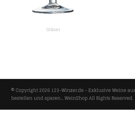
Gläser
Arcoroc ARC 11945 Ballon Sektschale, Sektglas, 130ml, Glas, transparent, 12 Stück
© Copyright 2026
123-Winzer.de - Exklusive Weine aus 
bestellen und sparen... WeinShop
All Rights Reserved.