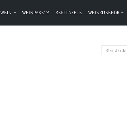
WEIN
WEINPAKETE
SEKTPAKETE
WEINZUBEHÖR
HOME
SHOP
WEIN
WEINPAKETE
Standards