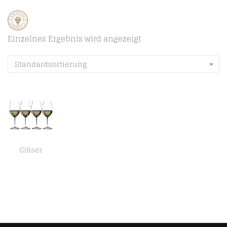
Einzelnes Ergebnis wird angezeigt
Standardsortierung
Gläser
RIEDEL 7416/54 Vinum Zahl 3 Kauf 4 Riesling/Zinfandel, 4-teiliges Rot-/Weißweinglas Set, Kristallglas