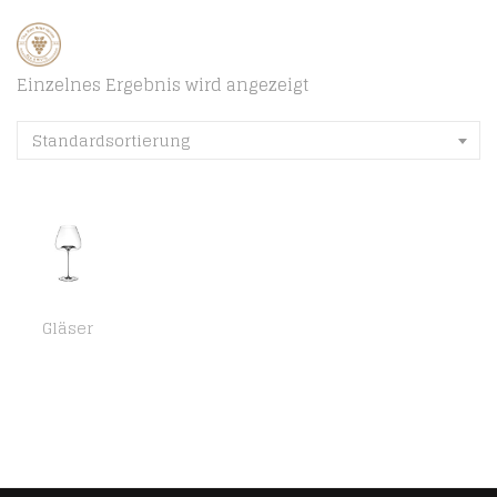
Einzelnes Ergebnis wird angezeigt
Standardsortierung
Gläser
Zieher Vision Weinglas Balanced 2er Set