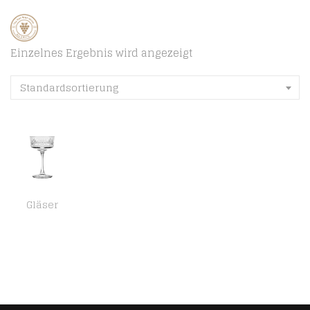
Einzelnes Ergebnis wird angezeigt
Standardsortierung
Gläser
Pasabahce Elysia 6er Pack Champagnerbecher, Glas, Cl 26, Einheiten