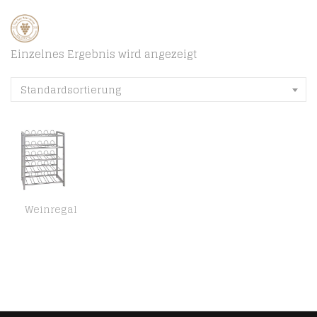
Einzelnes Ergebnis wird angezeigt
Standardsortierung
Weinregal
HAKU Möbel 38713 Flaschenständer, 31 x 54 x 76 cm, alu