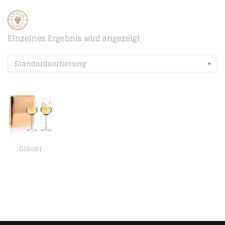
Einzelnes Ergebnis wird angezeigt
Standardsortierung
Gläser
Ritzenhoff Wein-Ensemble Weißweinglas-Set von Burkhard Neie (Dionysos & Ariadne | Zeus & Leto), aus Kristallglas, 364 ml…