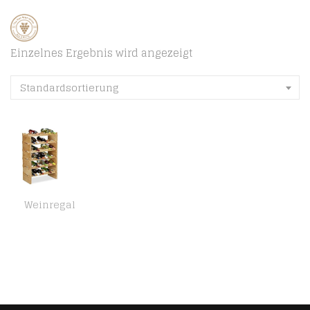
Einzelnes Ergebnis wird angezeigt
Standardsortierung
Weinregal
Relaxdays, Natur Weinregal stapelbar, Bambus Flaschenhalter für 36 Flaschen Wein, erweiterbarer Weinständer mit 6 Ebenen…