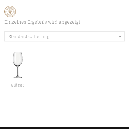
Einzelnes Ergebnis wird angezeigt
Standardsortierung
Gläser
Leonardo Daily Bordeaux-Gläser, Rotwein-Kelch mit Stiel, spülmaschinenfeste Wein-Gläser, 6er Set, 640 ml, 063317