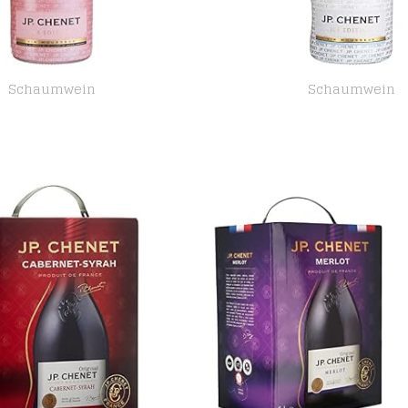
Schaumwein
Schaumwein
JP Chenet – Ice Edition Rosé Schaumwein Halbtrocken, Wein aus Frankreich (1 x 0,75 L)