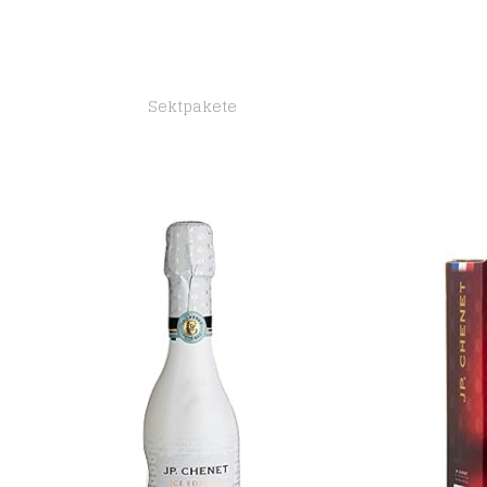
Sektpakete
JP Chenet – Ice Edition Rosé Schaumwein Halbtrocken, Wein aus Frankreich