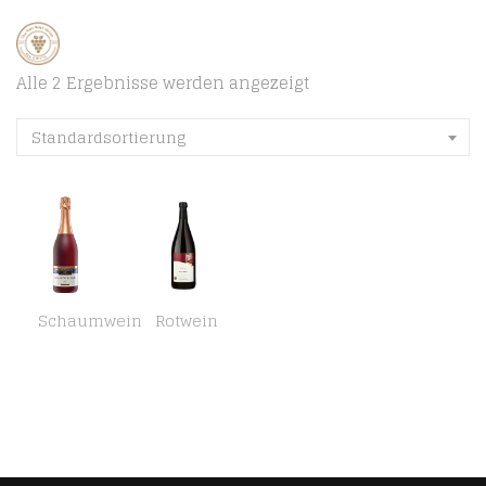
Alle 2 Ergebnisse werden angezeigt
Standardsortierung
Schaumwein
Rotwein
Württemberger Sekt/Secco/Perlwein/Bowlen Remstal Muskat-Trollinger Sekt B. A. Sekt (6 x 0.75 l)
Württemberger Wein Rotwein, halbtrocken (1 x 1 l)