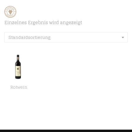
Einzelnes Ergebnis wird angezeigt
Standardsortierung
Rotwein
Württemberger Wein Haberschlachter Heuchelberg Trollinger mit Lemberger QW halbtrocken (6 x 0.75 l)