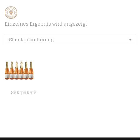
Einzelnes Ergebnis wird angezeigt
Standardsortierung
Sektpakete
Landmann Baden Pinot Rosé Sekt Brut (herb) Bioland Bio (6 x 0.75 l)