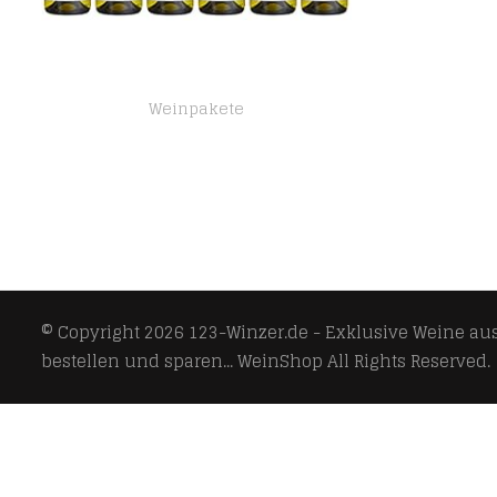
Weinpakete
Domaine Uby Blanc Colombard Trocken (6 x 0.75 l)
© Copyright 2026
123-Winzer.de - Exklusive Weine aus 
bestellen und sparen... WeinShop
All Rights Reserved.