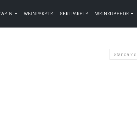
WEIN
WEINPAKETE
SEKTPAKETE
WEINZUBEHÖR
HOME
SHOP
WEIN
WEINPAKETE
Standards