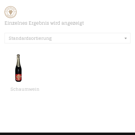
Einzelnes Ergebnis wird angezeigt
Standardsortierung
Schaumwein
Sekt die Perle mild 0,75L Cabernet Sauvignon Merlot Saperavi Schaumwein