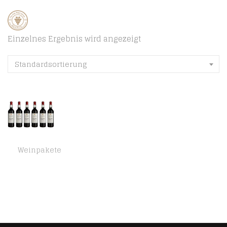
Einzelnes Ergebnis wird angezeigt
Standardsortierung
Weinpakete
Corbières La Réserve Domaine Samarel, 6 x 750ml