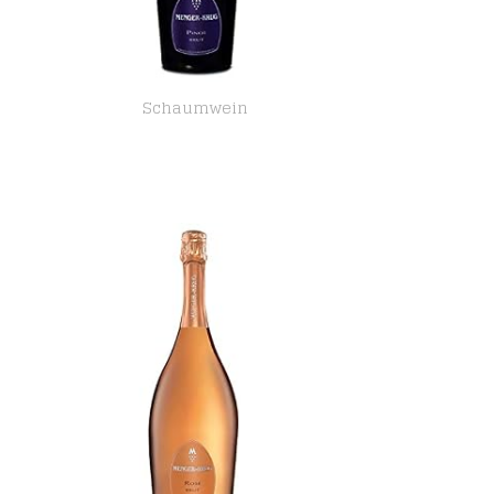
Schaumwein
Menger-Krug Pinot Brut Sekt (1 x 0,75 l)