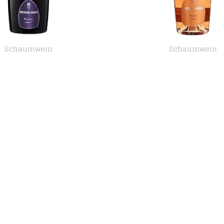
Schaumwein
Schaumwein
Menger-Krug Pinot Brut Sekt (1 x 1,5 l)