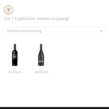
Alle 2 Ergebnisse werden angezeigt
Standardsortierung
Rotwein
Rotwein
MarkMarkus Schneider Black Print Cuvee trocken (1 x 0.75 l)
Markus Schneider Ursprung trocken (1 x 0.75 l)