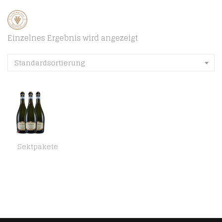
Einzelnes Ergebnis wird angezeigt
Standardsortierung
Sektpakete
Prosecco Frizzante DOC Treviso (3 Fl. x 0.75l) Le Contesse