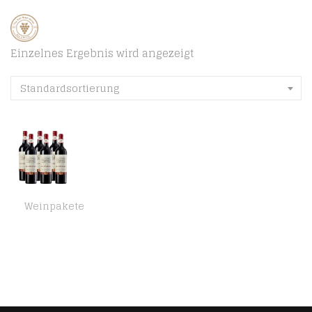
Einzelnes Ergebnis wird angezeigt
Standardsortierung
Weinpakete
KWV Roodeberg Western Cape (6 x 0.75 l)