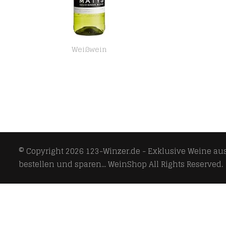
Weißwein
Matys Sauvignon Blanc Weißwein 2017 (1 x 0.75 l)
© Copyright 2026
123-Winzer.de - Exklusive Weine aus 
bestellen und sparen... WeinShop
All Rights Reserved.