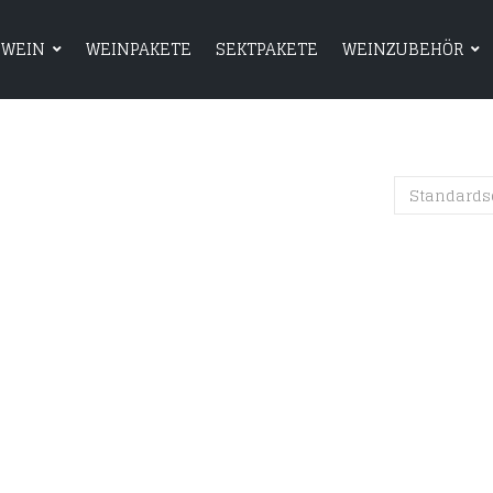
WEIN
WEINPAKETE
SEKTPAKETE
WEINZUBEHÖR
HOME
SHOP
WEIN
WEINPAKETE
Standards