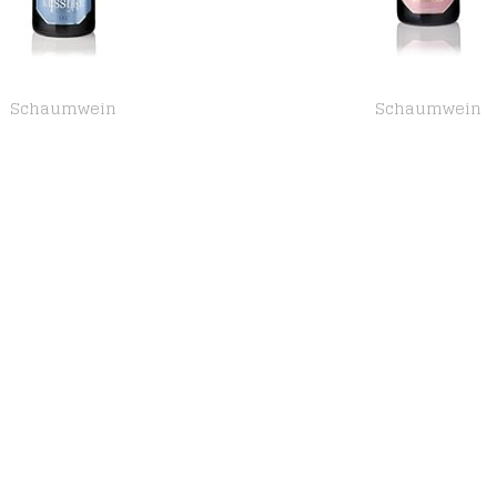
Schaumwein
Schaumwein
Kessler Cuvée Sec mild (6 x 0,75l)