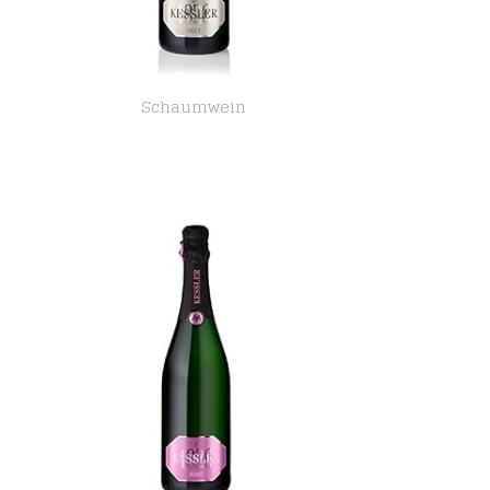
Schaumwein
Kessler Cuvée brut (6 x 0,75l)