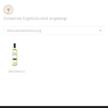
Einzelnes Ergebnis wird angezeigt
Standardsortierung
Weißwein
Tsantali Chalkidiki Wei§wein 0,75L