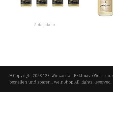
Sektpakete
Freixenet Cava Carta Nevada Dry (12 x 0,2 l)
© Copyright 2026
123-Winzer.de - Exklusive Weine aus 
bestellen und sparen... WeinShop
All Rights Reserved.