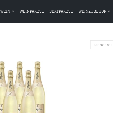
WEIN
WEINPAKETE
SEKTPAKETE
WEINZUBEHÖR
HOME
SHOP
WEIN
WEINPAKETE
Standards