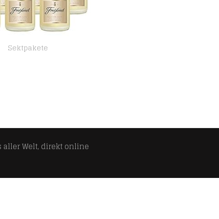
Sektpakete
Freixenet Cava Carta Nevada Medium Dry (6 x 0,75 l)
aller Welt, direkt online