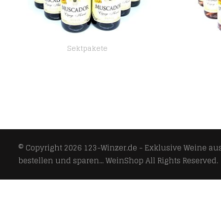
Sektpakete
Muscador blanc weiß Sekt aus Frankreich 6 x 0,75 L
© Copyright 2026
123-Winzer.de - Exklusive Weine aus 
bestellen und sparen... WeinShop
All Rights Reserved.