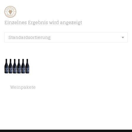
Einzelnes Ergebnis wird angezeigt
Standardsortierung
Weinpakete
Doppio Passo Primitivo Salento, Rotwein Italien (6 x 0,75l)