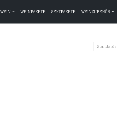
WEIN
WEINPAKETE
SEKTPAKETE
WEINZUBEHÖR
HOME
SHOP
WEIN
WEINPAKETE
Standards