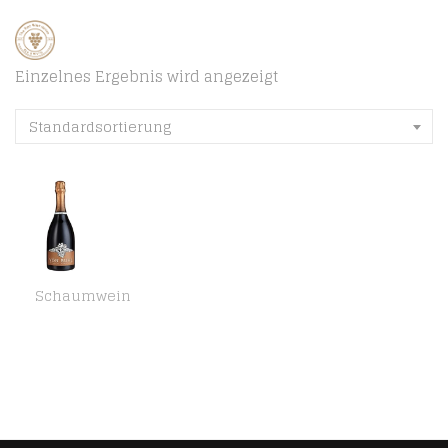
Einzelnes Ergebnis wird angezeigt
Standardsortierung
Schaumwein
Weingut Reichsrat von Buhl Riesling Sekt / Trocken, 0.75 l (1 x 0.75 l)